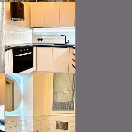
výhled do dvora
vzorovaná dlaźba