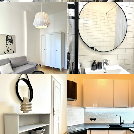
koupelna
pracovna
opravená dřevěná podlaha
porcelánové vypínače