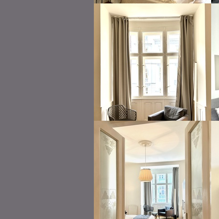
ložnice
sedací souprava